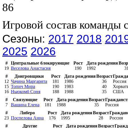
86
Игровой состав команды 
Сезоны:
2017
2018
201
2025
2026
#
Центральные блокирующие
Рост
Дата рождения
Возр
19
Веселова Анастасия
190
1992
3
#
Доигровщики
Рост
Дата рождения
Возраст
Гражда
12
Чачина Маргарита
181
1986
36
Россия
15
Топич Мира
190
1983
40
Хорват
16
Ньюкомб Соня
188
1988
35
США
#
Связующие
Рост
Дата рождения
Возраст
Гражданст
7
Вашина Елена
181
1988
35
Россия
#
Либеро
Рост
Дата рождения
Возраст
Граждан
23
Поспелова Анна
176
1995
28
Россия
#
Другие
Рост
Дата рождения
Возраст
Гражд