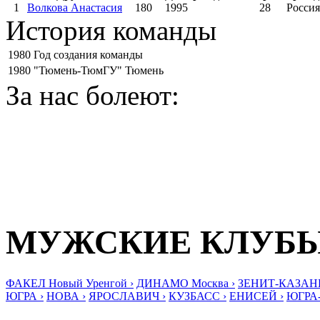
1
Волкова Анастасия
180
1995
28
Россия
История команды
1980
Год создания команды
1980
"Тюмень-ТюмГУ" Тюмень
За нас болеют:
МУЖСКИЕ КЛУБ
ФАКЕЛ Новый Уренгой ›
ДИНАМО Москва ›
ЗЕНИТ-КАЗАНЬ
ЮГРА ›
НОВА ›
ЯРОСЛАВИЧ ›
КУЗБАСС ›
ЕНИСЕЙ ›
ЮГРА