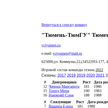
Вернуться к списку команд
"Тюмень-ТюмГУ" Тюме
vctyumen.ru
e-mail:
vctyumen@mail.ru
625000,ул. Коммуны,22,(3452)593-177, 4
Игровой состав команды сезона
2022
Сезоны:
2017
2018
2019
2020
2021
2
#
Доигровщики
Рост
Дата р
12
Чачина Маргарита
181
1986
15
Топич Мира
190
1983
16
Ньюкомб Соня
188
1988
#
Связующие
Рост
Дата рожде
7
Вашина Елена
181
1988