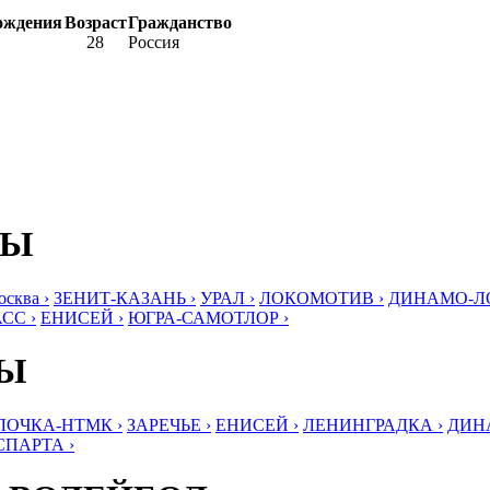
ождения
Возраст
Гражданство
28
Россия
БЫ
ква ›
ЗЕНИТ-КАЗАНЬ ›
УРАЛ ›
ЛОКОМОТИВ ›
ДИНАМО-ЛО
СС ›
ЕНИСЕЙ ›
ЮГРА-САМОТЛОР ›
БЫ
ЛОЧКА-НТМК ›
ЗАРЕЧЬЕ ›
ЕНИСЕЙ ›
ЛЕНИНГРАДКА ›
ДИНА
СПАРТА ›