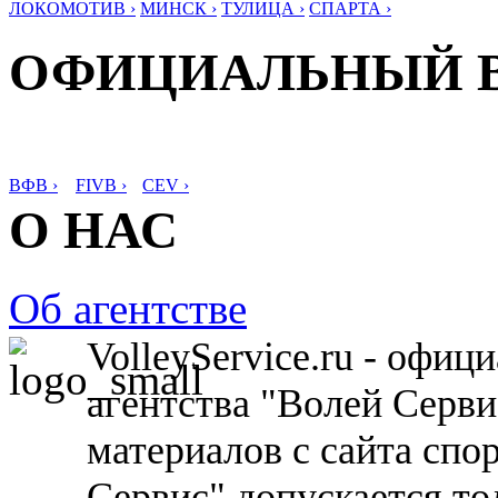
ЛОКОМОТИВ ›
МИНСК ›
ТУЛИЦА ›
СПАРТА ›
ОФИЦИАЛЬНЫЙ 
ВФВ ›
FIVB ›
CEV ›
О НАС
Об агентстве
VolleyService.ru - офи
агентства "Волей Серв
материалов с сайта спо
Сервис" допускается то