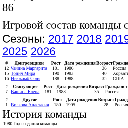
86
Игровой состав команды 
Сезоны:
2017
2018
201
2025
2026
#
Доигровщики
Рост
Дата рождения
Возраст
Гражда
12
Чачина Маргарита
181
1986
36
Россия
15
Топич Мира
190
1983
40
Хорват
16
Ньюкомб Соня
188
1988
35
США
#
Связующие
Рост
Дата рождения
Возраст
Гражданст
7
Вашина Елена
181
1988
35
Россия
#
Другие
Рост
Дата рождения
Возраст
Гражд
1
Волкова Анастасия
180
1995
28
Россия
История команды
1980
Год создания команды