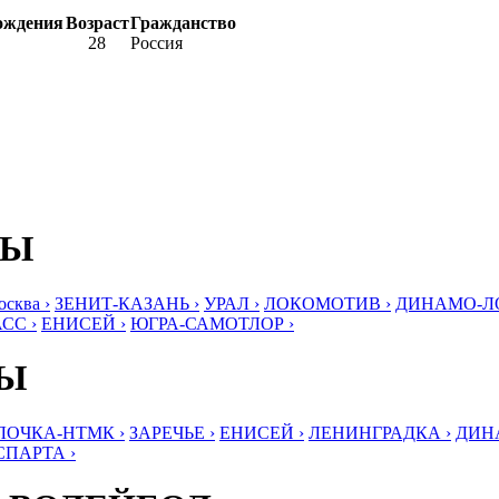
ождения
Возраст
Гражданство
28
Россия
БЫ
ква ›
ЗЕНИТ-КАЗАНЬ ›
УРАЛ ›
ЛОКОМОТИВ ›
ДИНАМО-ЛО
СС ›
ЕНИСЕЙ ›
ЮГРА-САМОТЛОР ›
БЫ
ЛОЧКА-НТМК ›
ЗАРЕЧЬЕ ›
ЕНИСЕЙ ›
ЛЕНИНГРАДКА ›
ДИНА
СПАРТА ›