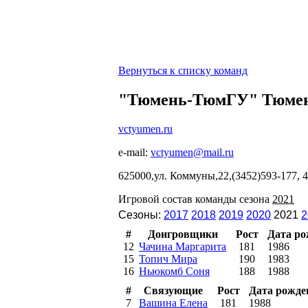
Вернуться к списку команд
"Тюмень-ТюмГУ" Тюме
vctyumen.ru
e-mail:
vctyumen@mail.ru
625000,ул. Коммуны,22,(3452)593-177, 4
Игровой состав команды сезона
2021
Сезоны:
2017
2018
2019
2020
2021
2
#
Доигровщики
Рост
Дата р
12
Чачина Маргарита
181
1986
15
Топич Мира
190
1983
16
Ньюкомб Соня
188
1988
#
Связующие
Рост
Дата рожде
7
Вашина Елена
181
1988