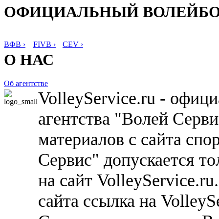
ОФИЦИАЛЬНЫЙ ВОЛЕЙБ
ВФВ ›
FIVB ›
CEV ›
О НАС
Об агентстве
VolleyService.ru - офи
агентства "Волей Серв
материалов с сайта спо
Сервис" допускается то
на сайт VolleyService.r
сайта ссылка на VolleyS