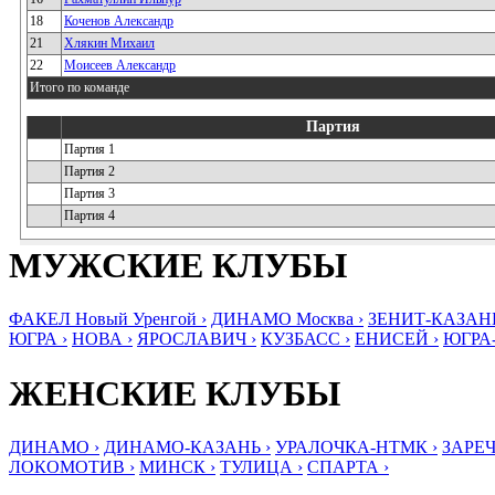
18
Коченов Александр
21
Хлякин Михаил
22
Моисеев Александр
Итого по команде
Партия
Партия 1
Партия 2
Партия 3
Партия 4
МУЖСКИЕ КЛУБЫ
ФАКЕЛ Новый Уренгой ›
ДИНАМО Москва ›
ЗЕНИТ-КАЗАНЬ
ЮГРА ›
НОВА ›
ЯРОСЛАВИЧ ›
КУЗБАСС ›
ЕНИСЕЙ ›
ЮГРА
ЖЕНСКИЕ КЛУБЫ
ДИНАМО ›
ДИНАМО-КАЗАНЬ ›
УРАЛОЧКА-НТМК ›
ЗАРЕЧ
ЛОКОМОТИВ ›
МИНСК ›
ТУЛИЦА ›
СПАРТА ›