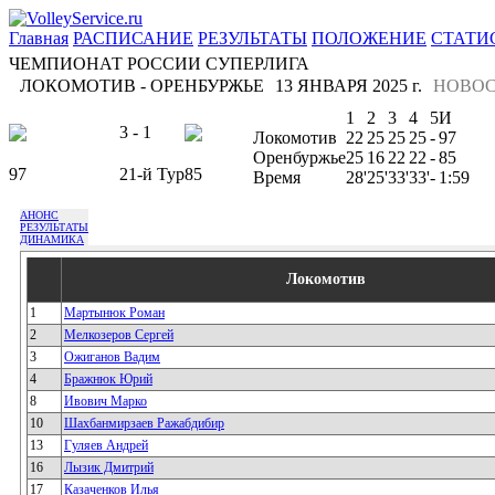
Главная
РАСПИСАНИЕ
РЕЗУЛЬТАТЫ
ПОЛОЖЕНИЕ
СТАТИ
ЧЕМПИОНАТ РОССИИ СУПЕРЛИГА
ЛОКОМОТИВ - ОРЕНБУРЖЬЕ
13 ЯНВАРЯ 2025 г.
НОВОС
1
2
3
4
5
И
3 - 1
Локомотив
22
25
25
25
-
97
Оренбуржье
25
16
22
22
-
85
97
21-й Тур
85
Время
28'
25'
33'
33'
-
1:59
АНОНС
РЕЗУЛЬТАТЫ
ДИНАМИКА
Локомотив
1
Мартынюк Роман
2
Мелкозеров Сергей
3
Ожиганов Вадим
4
Бражнюк Юрий
8
Ивович Марко
10
Шахбанмирзаев Ражабдибир
13
Гуляев Андрей
16
Лызик Дмитрий
17
Казаченков Илья