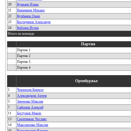
20
Куркаев Ильяс
21
Вишняков Михаил
22
Курбанов Омар
23
Костадинов Александр
24
Кобзарь Игорь
Итого по команде
Партия
Партия 1
Партия 2
Партия 3
Партия 4
Оренбуржье
1
Чекмизов Кирилл
4
Александров Артем
5
Зинченко Максим
7
Сафонов Алексей
11
Бестужев Макар
13
Свентицкис Чеславс
14
Максименко Максим
16
Рахматуллин Ильнур