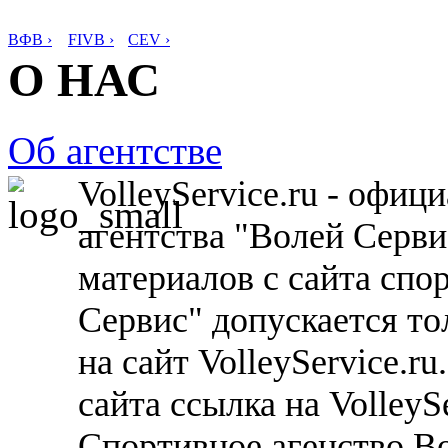
ВФВ ›
FIVB ›
CEV ›
О НАС
Об агентстве
VolleyService.ru - офи
агентства "Волей Серв
материалов с сайта спо
Сервис" допускается то
на сайт VolleyService.r
сайта ссылка на VolleyS
Спортивное агенство В