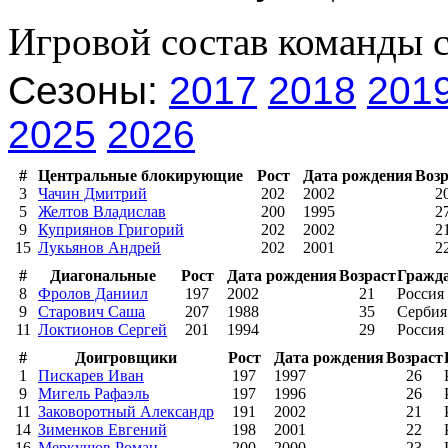
Игровой состав команды 
Сезоны:
2017
2018
201
2025
2026
#
Центральные блокирующие
Рост
Дата рождения
Возр
3
Чачин Дмитрий
202
2002
2
5
Желтов Владислав
200
1995
2
9
Куприянов Григорий
202
2002
2
15
Лукьянов Андрей
202
2001
2
#
Диагональные
Рост
Дата рождения
Возраст
Гражд
8
Фролов Даниил
197
2002
21
Россия
9
Старович Саша
207
1988
35
Сербия
11
Локтионов Сергей
201
1994
29
Россия
#
Доигровщики
Рост
Дата рождения
Возраст
1
Пискарев Иван
197
1997
26
9
Мигель Рафаэль
197
1996
26
11
Заковоротный Александр
191
2002
21
14
Зименков Евгений
198
2001
22
16
Меркушов Роман
200
2000
23