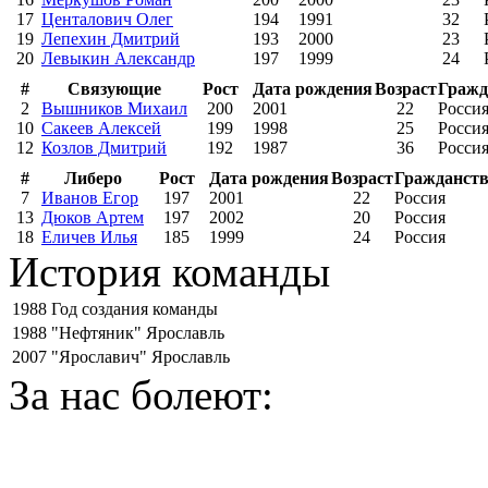
17
Центалович Олег
194
1991
32
19
Лепехин Дмитрий
193
2000
23
20
Левыкин Александр
197
1999
24
#
Связующие
Рост
Дата рождения
Возраст
Гражд
2
Вышников Михаил
200
2001
22
Росси
10
Сакеев Алексей
199
1998
25
Росси
12
Козлов Дмитрий
192
1987
36
Росси
#
Либеро
Рост
Дата рождения
Возраст
Гражданст
7
Иванов Егор
197
2001
22
Россия
13
Дюков Артем
197
2002
20
Россия
18
Еличев Илья
185
1999
24
Россия
История команды
1988
Год создания команды
1988
"Нефтяник" Ярославль
2007
"Ярославич" Ярославль
За нас болеют: