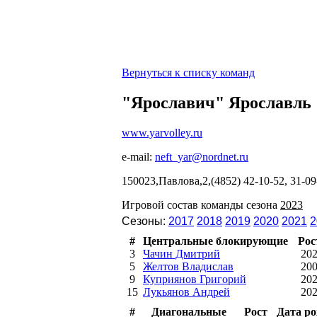
Вернуться к списку команд
"Ярославич" Ярославль
www.yarvolley.ru
e-mail:
neft_yar@nordnet.ru
150023,Павлова,2,(4852) 42-10-52, 31-
Игровой состав команды сезона
2023
Сезоны:
2017
2018
2019
2020
2021
2
#
Центральные блокирующие
Рос
3
Чачин Дмитрий
20
5
Желтов Владислав
20
9
Куприянов Григорий
20
15
Лукьянов Андрей
20
#
Диагональные
Рост
Дата р