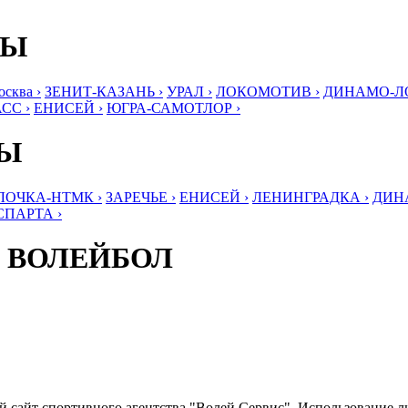
БЫ
ква ›
ЗЕНИТ-КАЗАНЬ ›
УРАЛ ›
ЛОКОМОТИВ ›
ДИНАМО-ЛО
СС ›
ЕНИСЕЙ ›
ЮГРА-САМОТЛОР ›
БЫ
ЛОЧКА-НТМК ›
ЗАРЕЧЬЕ ›
ЕНИСЕЙ ›
ЛЕНИНГРАДКА ›
ДИНА
СПАРТА ›
 ВОЛЕЙБОЛ
ый сайт спортивного агентства "Волей Сервис". Использование 