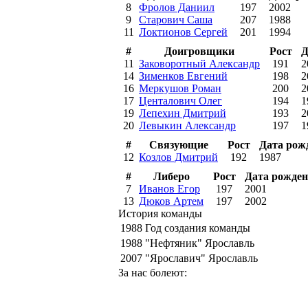
8
Фролов Даниил
197
2002
9
Старович Саша
207
1988
11
Локтионов Сергей
201
1994
#
Доигровщики
Рост
Д
11
Заковоротный Александр
191
2
14
Зименков Евгений
198
2
16
Меркушов Роман
200
2
17
Центалович Олег
194
1
19
Лепехин Дмитрий
193
2
20
Левыкин Александр
197
1
#
Связующие
Рост
Дата рож
12
Козлов Дмитрий
192
1987
#
Либеро
Рост
Дата рожде
7
Иванов Егор
197
2001
13
Дюков Артем
197
2002
История команды
1988
Год создания команды
1988
"Нефтяник" Ярославль
2007
"Ярославич" Ярославль
За нас болеют: