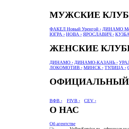
МУЖСКИЕ КЛУ
ФАКЕЛ Новый Уренгой ›
ДИНАМО Мос
ЮГРА ›
НОВА ›
ЯРОСЛАВИЧ ›
КУЗБА
ЖЕНСКИЕ КЛУ
ДИНАМО ›
ДИНАМО-КАЗАНЬ ›
УРА
ЛОКОМОТИВ ›
МИНСК ›
ТУЛИЦА ›
ОФИЦИАЛЬНЫЙ
ВФВ ›
FIVB ›
CEV ›
О НАС
Об агентстве
VolleyService.ru - официальн