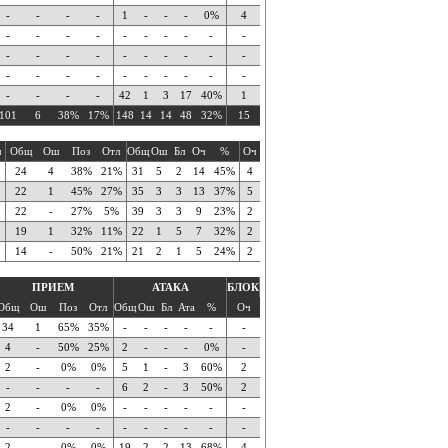
-
-
-
-
1
-
-
-
0%
4
-
-
-
-
-
-
-
-
-
-
-
-
-
-
-
-
-
-
-
-
-
-
-
-
-
-
-
-
-
-
-
-
-
-
42
1
3
17
40%
1
101
6
38%
17%
148
14
14
48
32%
15
ч
Общ
Ош
Поз
Отл
Общ
Ош
Бл
Оч
%
Оч
24
4
38%
21%
31
5
2
14
45%
4
22
1
45%
27%
35
3
3
13
37%
5
22
-
27%
5%
39
3
3
9
23%
2
19
1
32%
11%
22
1
5
7
32%
2
14
-
50%
21%
21
2
1
5
24%
2
ПРИЕМ
АТАКА
БЛОК
Общ
Ош
Поз
Отл
Общ
Ош
Бл
Ата
%
Оч
34
1
65%
35%
-
-
-
-
-
-
4
-
50%
25%
2
-
-
-
0%
-
2
-
0%
0%
5
1
-
3
60%
2
-
-
-
-
6
2
-
3
50%
2
2
-
0%
0%
-
-
-
-
-
-
-
-
-
-
-
-
-
-
-
-
2
-
0%
0%
19
2
2
13
68%
4