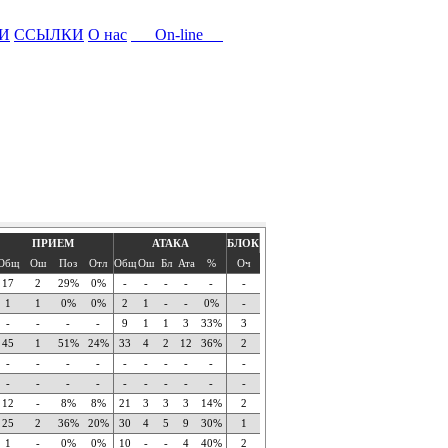
И
ССЫЛКИ
О нас
On-line
ПРИЕМ
АТАКА
БЛОК
Общ
Ош
Поз
Отл
Общ
Ош
Бл
Ата
%
Оч
17
2
29%
0%
-
-
-
-
-
-
1
1
0%
0%
2
1
-
-
0%
-
-
-
-
-
9
1
1
3
33%
3
45
1
51%
24%
33
4
2
12
36%
2
-
-
-
-
-
-
-
-
-
-
-
-
-
-
-
-
-
-
-
-
12
-
8%
8%
21
3
3
3
14%
2
25
2
36%
20%
30
4
5
9
30%
1
1
-
0%
0%
10
-
-
4
40%
2