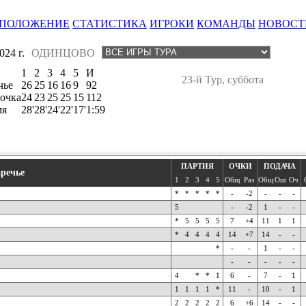
ПОЛОЖЕНИЕ
СТАТИСТИКА
ИГРОКИ
КОМАНДЫ
НОВОСТ
24 г.
ОДИНЦОВО
1
2
3
4
5
И
23-й Тур, суббота
чье
26
25
16
16
9
92
очка
24
23
25
25
15
112
мя
28'
28'
24'
22'
17'
1:59
ПАРТИЯ
ОЧКИ
ПОДАЧА
аречье
1
2
3
4
5
Общ
Раз
Общ
Ош
Оч
*
*
*
*
*
-
-2
-
-
-
5
-
-2
1
-
-
*
5
5
5
5
7
+4
11
1
1
*
4
4
4
4
14
+7
14
-
-
*
-
-
1
-
-
-
-
-
-
-
4
*
*
1
6
-
7
-
1
1
1
1
1
*
11
-
10
-
1
2
2
2
2
2
6
+6
14
-
-