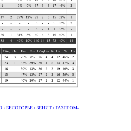
1
-
0%
0%
37
3
3
17
46%
2
-
-
-
-
-
-
-
-
-
-
17
2
29%
12%
29
2
3
15
52%
1
-
-
-
-
8
-
-
5
63%
2
-
-
-
-
3
-
1
1
33%
-
26
1
31%
8%
40
4
6
16
40%
1
88
4
42%
19%
149
14
15
73
49%
14
ч
Общ
Ош
Поз
Отл
Общ
Ош
Бл
Оч
%
Оч
24
3
25%
8%
26
4
4
12
46%
2
23
1
52%
39%
30
4
5
14
47%
3
16
-
50%
13%
39
2
2
19
49%
3
15
-
47%
13%
27
2
2
16
59%
5
10
-
40%
20%
27
2
2
12
44%
1
 ›
БЕЛОГОРЬЕ ›
ЗЕНИТ ›
ГАЗПРОМ-