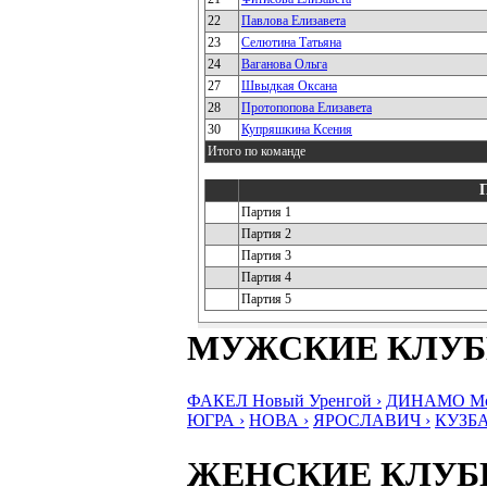
22
Павлова Елизавета
23
Селютина Татьяна
24
Ваганова Ольга
27
Швыдкая Оксана
28
Протопопова Елизавета
30
Купряшкина Ксения
Итого по команде
Партия 1
Партия 2
Партия 3
Партия 4
Партия 5
МУЖСКИЕ КЛУ
ФАКЕЛ Новый Уренгой ›
ДИНАМО Мос
ЮГРА ›
НОВА ›
ЯРОСЛАВИЧ ›
КУЗБА
ЖЕНСКИЕ КЛУ