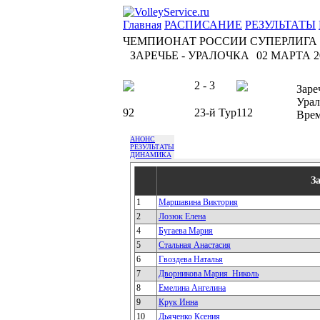
Главная
РАСПИСАНИЕ
РЕЗУЛЬТАТЫ
ЧЕМПИОНАТ РОССИИ СУПЕРЛИГА
ЗАРЕЧЬЕ - УРАЛОЧКА
02 МАРТА 20
2 - 3
Заре
Урал
92
23-й Тур
112
Вре
АНОНС
РЕЗУЛЬТАТЫ
ДИНАМИКА
З
1
Маршавина Виктория
2
Лозюк Елена
4
Бугаева Мария
5
Стальная Анастасия
6
Гвоздева Наталья
7
Дворникова Мария_Николь
8
Емелина Ангелина
9
Крук Инна
10
Дьяченко Ксения