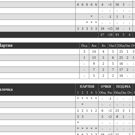
6
6
6
6
6
4
+1
16
3
-
-
-
-
-
-
*
-
-1
1
1
-
*
*
*
-
-
-
-
-
3
3
3
3
3
19
+15
18
-
1
67
+28
93
5
4
Партия
Под
Ата
Бл
Ош.С
Общ
Ош
О
3
14
4
5
25
1
3
1
13
5
6
25
2
1
-
9
2
5
16
-
-
-
7
2
7
17
2
-
-
5
2
2
10
-
-
ПАРТИЯ
ОЧКИ
ПОДАЧА
алочка
1
2
3
4
5
Общ
Раз
Общ
Ош
Оч
*
*
*
*
*
-
-1
-
-
-
*
-
-
-
-
-
2
2
1
1
2
6
+2
23
3
1
3
3
5
+2
8
1
-
*
-
-
-
-
-
*
*
*
*
*
-
-
-
-
-
6
6
2
2
3
19
+15
15
-
2