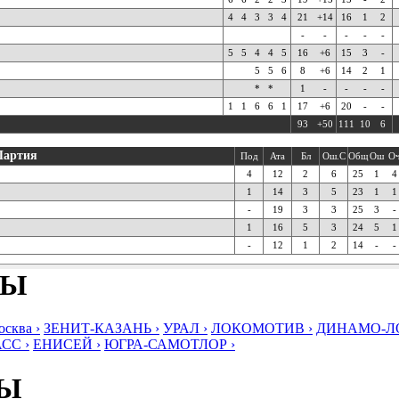
4
4
3
3
4
21
+14
16
1
2
-
-
-
-
-
5
5
4
4
5
16
+6
15
3
-
5
5
6
8
+6
14
2
1
*
*
1
-
-
-
-
1
1
6
6
1
17
+6
20
-
-
93
+50
111
10
6
Партия
Под
Ата
Бл
Ош.С
Общ
Ош
О
4
12
2
6
25
1
4
1
14
3
5
23
1
1
-
19
3
3
25
3
-
1
16
5
3
24
5
1
-
12
1
2
14
-
-
БЫ
ква ›
ЗЕНИТ-КАЗАНЬ ›
УРАЛ ›
ЛОКОМОТИВ ›
ДИНАМО-ЛО
СС ›
ЕНИСЕЙ ›
ЮГРА-САМОТЛОР ›
БЫ