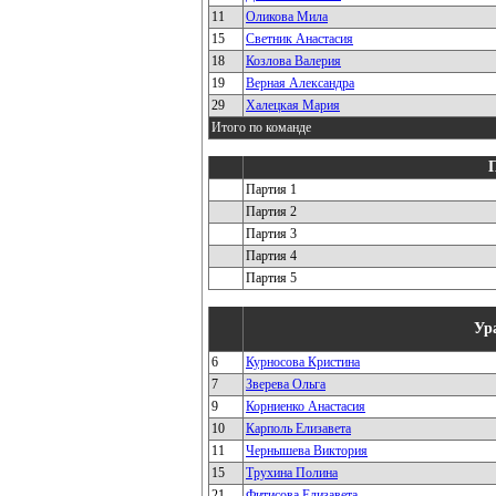
11
Оликова Мила
15
Светник Анастасия
18
Козлова Валерия
19
Верная Александра
29
Халецкая Мария
Итого по команде
Партия 1
Партия 2
Партия 3
Партия 4
Партия 5
Ур
6
Курносова Кристина
7
Зверева Ольга
9
Корниенко Анастасия
10
Карполь Елизавета
11
Чернышева Виктория
15
Трухина Полина
21
Фитисова Елизавета