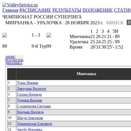
Главная
РАСПИСАНИЕ
РЕЗУЛЬТАТЫ
ПОЛОЖЕНИЕ
СТАТИ
ЧЕМПИОНАТ РОССИИ СУПЕРЛИГА
МИНЧАНКА - УРАЛОЧКА
28 НОЯБРЯ 2023 г.
МИНСК
1
2
3
4
5
И
1 - 3
Минчанка
21
26
21
21
-
89
Уралочка
25
24
25
25
-
99
89
9-й Тур
99
Время
26'
31'
30'
25'
-
1:52
АНОНС
РЕЗУЛЬТАТЫ
ДИНАМИКА
Минчанка
1
Тумас Марина
2
Лаврушко Веолетта
3
Столяр Надежда
7
Турчина Валерия
8
Суховерхова Светлана
9
Владыко Надежда
10
Шагун Анастасия
11
Томашевская Елизавета
12
Зарубо Вероника