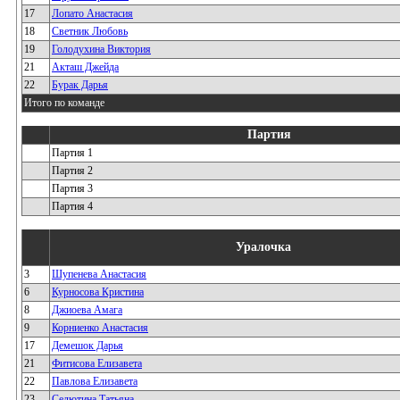
17
Лопато Анастасия
18
Светник Любовь
19
Голодухина Виктория
21
Акташ Джейда
22
Бурак Дарья
Итого по команде
Партия
Партия 1
Партия 2
Партия 3
Партия 4
Уралочка
3
Шупенева Анастасия
6
Курносова Кристина
8
Джиоева Амага
9
Корниенко Анастасия
17
Демешок Дарья
21
Фитисова Елизавета
22
Павлова Елизавета
23
Селютина Татьяна