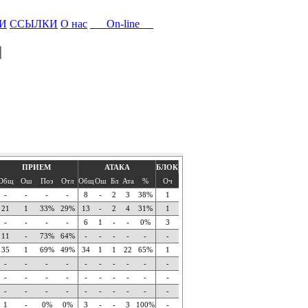
И
ССЫЛКИ
О нас
On-line
ПРИЕМ
АТАКА
БЛОК
Общ
Ош
Поз
Отл
Общ
Ош
Бл
Ата
%
Оч
-
-
-
-
8
-
2
3
38%
1
21
1
33%
29%
13
-
2
4
31%
1
-
-
-
-
6
1
-
-
0%
3
11
-
73%
64%
-
-
-
-
-
-
35
1
69%
49%
34
1
1
22
65%
1
-
-
-
-
-
-
-
-
-
-
-
-
-
-
-
-
-
-
-
-
-
-
-
-
-
-
-
-
-
-
1
-
0%
0%
3
-
-
3
100%
-