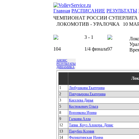
Главная
РАСПИСАНИЕ
РЕЗУЛЬТАТЫ
ЧЕМПИОНАТ РОССИИ СУПЕРЛИГА
ЛОКОМОТИВ - УРАЛОЧКА
10 МАР
3 - 1
Лок
Ура
104
1/4 финала
97
Вре
АНОНС
РЕЗУЛЬТАТЫ
ДИНАМИКА
Лок
1
Любушкина Екатерина
2
Пипунырова Екатерина
3
Киселева Дарья
5
Костюкевич Ольга
8
Воронкова Ирина
9
Галкина Алла
12
Тапиа_Круз Алонлра_Денис
13
Парубец Ксения
14
Филиштинская Ирина