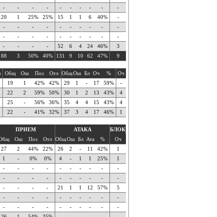
-
-
-
-
-
-
-
-
-
-
20
1
25%
25%
15
1
1
6
40%
-
-
-
-
-
-
-
-
-
-
-
-
-
-
-
-
-
-
-
-
-
-
-
-
-
52
6
4
24
46%
3
88
3
50%
40%
131
9
10
62
47%
9
ч
Общ
Ош
Поз
Отл
Общ
Ош
Бл
Оч
%
Оч
19
1
42%
42%
29
1
-
17
59%
-
22
2
59%
50%
30
1
2
13
43%
4
25
-
56%
36%
35
4
4
15
43%
4
22
-
41%
32%
37
3
4
17
46%
1
ПРИЕМ
АТАКА
БЛОК
Общ
Ош
Поз
Отл
Общ
Ош
Бл
Ата
%
Оч
27
2
44%
22%
26
2
-
11
42%
1
1
-
0%
0%
4
-
1
1
25%
1
-
-
-
-
-
-
-
-
-
-
-
-
-
-
-
-
-
-
-
-
-
-
-
-
21
1
1
12
57%
5
-
-
-
-
-
-
-
-
-
-
-
-
-
-
-
-
-
-
-
-
26
1
54%
35%
-
-
-
-
-
-