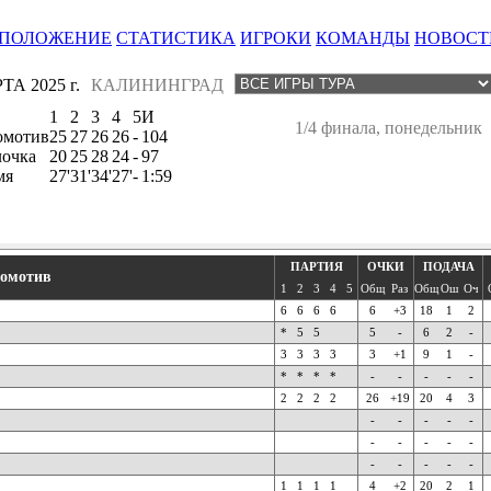
ПОЛОЖЕНИЕ
СТАТИСТИКА
ИГРОКИ
КОМАНДЫ
НОВОСТ
ТА 2025 г.
КАЛИНИНГРАД
1
2
3
4
5
И
1/4 финала, понедельник
омотив
25
27
26
26
-
104
лочка
20
25
28
24
-
97
мя
27'
31'
34'
27'
-
1:59
ПАРТИЯ
ОЧКИ
ПОДАЧА
омотив
1
2
3
4
5
Общ
Раз
Общ
Ош
Оч
6
6
6
6
6
+3
18
1
2
*
5
5
5
-
6
2
-
3
3
3
3
3
+1
9
1
-
*
*
*
*
-
-
-
-
-
2
2
2
2
26
+19
20
4
3
-
-
-
-
-
-
-
-
-
-
-
-
-
-
-
1
1
1
1
4
+2
20
2
1