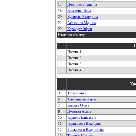
17
Дмитриева Татьяна
18
Костючик Вера
20
Купреева Екатерина
22
Аслямова Марина
29
Каракурт Эбрар
Итого по команде
Партия 1
Партия 2
Партия 3
Партия 4
Ур
3
Тица Бранка
5
Хлебникова Ольга
7
Зверева Ольга
8
Джиоева Амага
10
Карполь Елизавета
11
Чернышева Виктория
12
Бондаренко Владислава
15
Трухина Полина