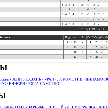
3
2
3
2
11
+7
16
2
-
*
*
1
+1
13
-
-
5
4
5
4
13
+3
17
2
3
-
-
-
-
-
4
3
4
3
18
+5
11
2
-
74
+35
98
10
3
Партия
Под
Ата
Бл
Ош.С
Общ
Ош
О
1
15
-
4
20
1
1
2
15
2
6
26
4
2
-
18
4
6
27
2
-
-
13
4
7
25
3
-
БЫ
ква ›
ЗЕНИТ-КАЗАНЬ ›
УРАЛ ›
ЛОКОМОТИВ ›
ДИНАМО-ЛО
СС ›
ЕНИСЕЙ ›
ЮГРА-САМОТЛОР ›
БЫ
ЛОЧКА-НТМК ›
ЗАРЕЧЬЕ ›
ЕНИСЕЙ ›
ЛЕНИНГРАДКА ›
ДИНА