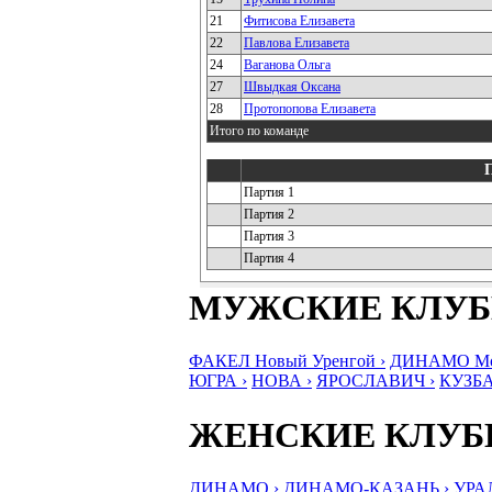
21
Фитисова Елизавета
22
Павлова Елизавета
24
Ваганова Ольга
27
Швыдкая Оксана
28
Протопопова Елизавета
Итого по команде
Партия 1
Партия 2
Партия 3
Партия 4
МУЖСКИЕ КЛУ
ФАКЕЛ Новый Уренгой ›
ДИНАМО Мос
ЮГРА ›
НОВА ›
ЯРОСЛАВИЧ ›
КУЗБА
ЖЕНСКИЕ КЛУ
ДИНАМО ›
ДИНАМО-КАЗАНЬ ›
УРА