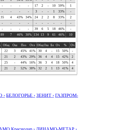
-
-
-
-
17
2
-
10
59%
1
-
-
-
-
3
-
-
1
33%
-
35
4
43%
34%
24
2
2
8
33%
2
-
-
-
-
-
-
-
-
-
-
-
-
-
-
39
6
5
18
46%
-
89
7
46%
30%
134
13
9
61
46%
10
ч
Общ
Ош
Поз
Отл
Общ
Ош
Бл
Оч
%
Оч
22
3
45%
41%
30
4
-
15
50%
-
21
2
43%
29%
36
4
4
15
42%
2
25
-
44%
16%
36
3
4
18
50%
4
21
2
52%
38%
32
2
1
13
41%
4
 ›
БЕЛОГОРЬЕ ›
ЗЕНИТ ›
ГАЗПРОМ-
МО Краснодар ›
ДИНАМО-МЕТАР ›