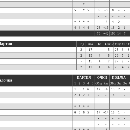
*
-
-
-
-
-
5
*
5
6
+3
8
-
-
-
-
-
-
-
*
*
*
*
-
-2
4
2
-
4
4
4
4
28
+16
18
2
1
78
+42
103
14
7
Партия
Под
Ата
Бл
Ош.С
Общ
Ош
О
3
17
-
5
25
3
3
2
13
4
8
26
5
2
-
15
4
7
27
2
-
2
17
1
6
25
4
2
ПАРТИЯ
ОЧКИ
ПОДАЧА
алочка
1
2
3
4
5
Общ
Раз
Общ
Ош
Оч
1
6
1
6
12
+6
13
2
-
2
1
2
1
2
-
18
1
-
-
-
-
-
-
*
*
*
*
-
-
-
-
-
6
5
6
5
17
+14
10
1
-
-
-
-
-
-
-
-
-
-
-
*
*
*
*
-
-1
-
-
-