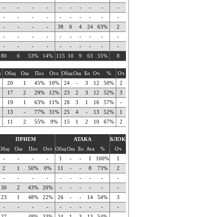
-
-
-
-
-
-
-
-
-
-
-
-
-
-
-
-
-
-
-
-
-
-
-
-
38
6
4
24
63%
2
-
-
-
-
-
-
-
-
-
-
-
-
-
-
-
-
-
-
-
-
80
6
53%
14%
115
10
9
63
55%
8
ч
Общ
Ош
Поз
Отл
Общ
Ош
Бл
Оч
%
Оч
20
1
45%
10%
24
-
3
12
50%
2
17
2
29%
12%
23
2
3
12
52%
3
19
1
63%
11%
28
3
1
16
57%
-
13
-
77%
31%
25
4
-
13
52%
1
11
2
55%
9%
15
1
2
10
67%
2
ПРИЕМ
АТАКА
БЛОК
Общ
Ош
Поз
Отл
Общ
Ош
Бл
Ата
%
Оч
-
-
-
-
1
-
-
1
100%
1
2
1
50%
0%
11
-
-
8
73%
2
-
-
-
-
-
-
-
-
-
-
30
2
43%
20%
-
-
-
-
-
-
23
1
48%
22%
26
-
-
14
54%
3
-
-
-
-
-
-
-
-
-
-
27
-
48%
33%
24
1
3
13
54%
-