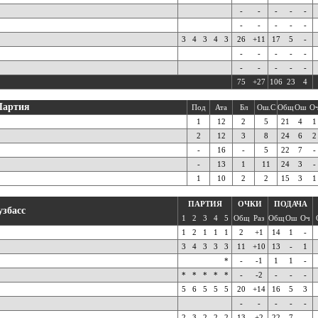
-
-
-
-
-
-
-
-
-
-
3
4
3
4
3
26
+11
17
5
-
-
-
-
-
-
-
-
-
-
-
75
+27
106
23
4
Партия
Под
Ата
Бл
Ош.С
Общ
Ош
О
1
12
2
5
21
4
1
2
12
3
8
24
6
2
-
16
-
5
22
7
-
-
13
1
11
24
3
-
1
10
2
2
15
3
1
ПАРТИЯ
ОЧКИ
ПОДАЧА
узбасс
1
2
3
4
5
Общ
Раз
Общ
Ош
Оч
1
2
1
1
1
2
+1
14
1
-
3
4
3
3
3
11
+10
13
-
1
*
-
-1
1
1
-
*
*
*
*
*
-
-2
-
-
-
5
6
5
5
5
20
+14
16
5
3
-
-
-
-
-
2
3
2
2
2
13
+2
22
7
-