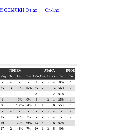
И
ССЫЛКИ
О нас
On-line
ПРИЕМ
АТАКА
БЛОК
Общ
Ош
Поз
Отл
Общ
Ош
Бл
Ата
%
Оч
-
-
-
-
1
-
-
-
0%
1
25
3
56%
16%
25
-
1
14
56%
-
-
-
-
-
3
-
-
2
67%
1
1
-
0%
0%
4
-
2
1
25%
1
2
-
100%
50%
11
1
-
6
55%
2
-
-
-
-
-
-
-
-
-
-
15
1
40%
7%
-
-
-
-
-
-
10
-
70%
30%
13
2
-
8
62%
1
27
2
48%
7%
20
1
2
8
40%
-