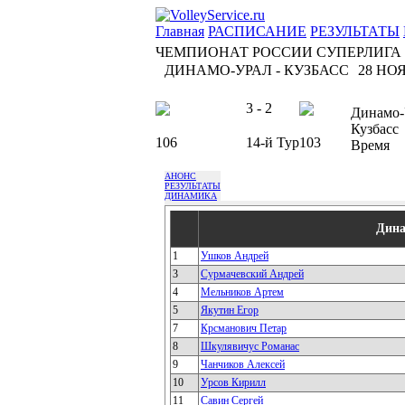
Главная
РАСПИСАНИЕ
РЕЗУЛЬТАТЫ
ЧЕМПИОНАТ РОССИИ СУПЕРЛИГА
ДИНАМО-УРАЛ - КУЗБАСС
28 НОЯ
3 - 2
Динамо-
Кузбасс
106
14-й Тур
103
Время
АНОНС
РЕЗУЛЬТАТЫ
ДИНАМИКА
Дина
1
Ушков Андрей
3
Сурмачевский Андрей
4
Мельников Артем
5
Якутин Егор
7
Крсманович Петар
8
Шкулявичус Романас
9
Чанчиков Алексей
10
Урсов Кирилл
11
Савин Сергей