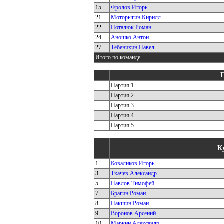
15
Фролов Игорь
21
Моторыгин Кирилл
22
Поталюк Роман
24
Аношко Антон
27
Тебенихин Павел
Итого по команде
Партия 1
Партия 2
Партия 3
Партия 4
Партия 5
К
1
Коваликов Игорь
3
Ткачев Александр
5
Павлов Тимофей
7
Брагин Роман
8
Пакшин Роман
9
Воронов Арсений
10
Маркин Александр