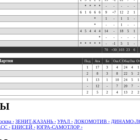
*
*
*
*
-
-
-
-
-
6
1
6
6
6
9
+7
12
2
1
*
1
-
1
1
-
*
-
-
1
-
-
4
5
4
4
4
14
-
18
5
1
*
-
-
-
-
-
*
*
*
*
*
-
-1
5
1
-
70
+30
103
23
6
Партия
Под
Ата
Бл
Ош.С
Общ
Ош
О
1
17
3
4
24
4
1
2
8
3
8
22
5
2
1
13
1
10
24
5
1
-
12
-
7
20
7
-
2
5
2
4
13
2
2
БЫ
ква ›
ЗЕНИТ-КАЗАНЬ ›
УРАЛ ›
ЛОКОМОТИВ ›
ДИНАМО-ЛО
СС ›
ЕНИСЕЙ ›
ЮГРА-САМОТЛОР ›