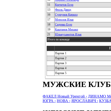
11
Кречетов Егор
13
Фиэль Давид
16
Супрунов Кирилл
17
Морозов Илья
18
Сиденко Егор
19
Каштанов Михаил
21
Юльмухаметов Илья
Итого по команде
Партия 1
Партия 2
Партия 3
Партия 4
Партия 5
МУЖСКИЕ КЛУ
ФАКЕЛ Новый Уренгой ›
ДИНАМО Мос
ЮГРА ›
НОВА ›
ЯРОСЛАВИЧ ›
КУЗБА