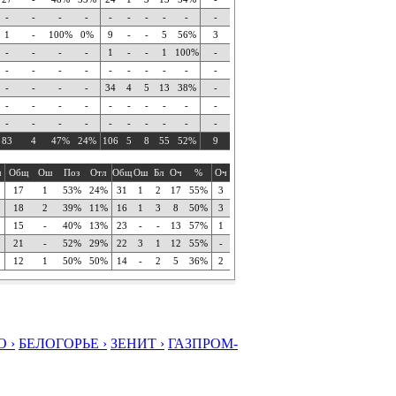
-
-
-
-
-
-
-
-
-
-
1
-
100%
0%
9
-
-
5
56%
3
-
-
-
-
1
-
-
1
100%
-
-
-
-
-
-
-
-
-
-
-
-
-
-
-
34
4
5
13
38%
-
-
-
-
-
-
-
-
-
-
-
-
-
-
-
-
-
-
-
-
-
83
4
47%
24%
106
5
8
55
52%
9
ч
Общ
Ош
Поз
Отл
Общ
Ош
Бл
Оч
%
Оч
17
1
53%
24%
31
1
2
17
55%
3
18
2
39%
11%
16
1
3
8
50%
3
15
-
40%
13%
23
-
-
13
57%
1
21
-
52%
29%
22
3
1
12
55%
-
12
1
50%
50%
14
-
2
5
36%
2
 ›
БЕЛОГОРЬЕ ›
ЗЕНИТ ›
ГАЗПРОМ-