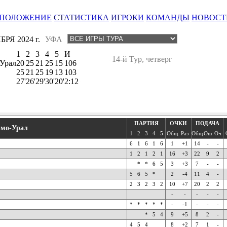
ПОЛОЖЕНИЕ
СТАТИСТИКА
ИГРОКИ
КОМАНДЫ
НОВОСТ
БРЯ 2024 г.
УФА
1
2
3
4
5
И
14-й Тур, четверг
Урал
20
25
21
25
15
106
25
21
25
19
13
103
27'
26'
29'
30'
20'
2:12
ПАРТИЯ
ОЧКИ
ПОДАЧА
мо-Урал
1
2
3
4
5
Общ
Раз
Общ
Ош
Оч
6
1
6
1
6
1
+1
14
-
-
1
2
1
2
1
16
+3
22
9
2
*
*
6
5
3
+3
7
-
-
5
6
5
*
2
-4
11
4
-
2
3
2
3
2
10
+7
20
2
2
-
-
-
-
-
*
*
*
*
*
-
-1
-
-
-
*
5
4
9
+5
8
2
-
4
5
4
8
+2
7
1
-